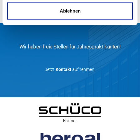
Kaufmann für Büromanagement (m/w/d)
a
Ablehnen
h
l
Wir haben freie Stellen für Jahrespraktikanten!
Jetzt
Kontakt
aufnehmen.