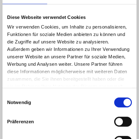
Diese Webseite verwendet Cookies
Wir verwenden Cookies, um Inhalte zu personalisieren,
Funktionen für soziale Medien anbieten zu können und
die Zugriffe auf unsere Website zu analysieren.
Außerdem geben wir Informationen zu Ihrer Verwendung
unserer Website an unsere Partner für soziale Medien,
Werbung und Analysen weiter. Unsere Partner führen
diese Informationen möglicherweise mit weiteren Daten
Glasdächer in Pfosten-Riegel-Bauweise
zusammen, die Sie ihnen bereitgestellt haben oder die
Ästhetisch und hoch funktional
sie im Rahmen Ihrer Nutzung der Dienste gesammelt
haben.
E
Unsere Glasdächer können wir Ihnen in vielen
Notwendig
i
unterschiedlichen Varianten anbieten. Jedes Glasdach wird
n
dabei individuell und projektbezogen geplant und gefertigt.
w
Präferenzen
Die anschließende, fachgerechte Montage durch unser
i
l
eigenes Team garantiert Ihnen, dass Ihr Glasdach alle